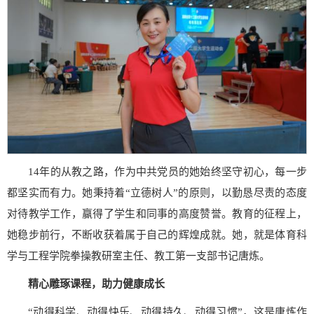
14年的从教之路，作为中共党员的她始终坚守初心，每一步
都坚实而有力。她秉持着“立德树人”的原则，以勤恳尽责的态度
对待教学工作，赢得了学生和同事的高度赞誉。教育的征程上，
她稳步前行，不断收获着属于自己的辉煌成就。她，就是体育科
学与工程学院拳操教研室主任、教工第一支部书记唐炼。
精心雕琢课程，助力健康成长
“动得科学、动得快乐、动得持久、动得习惯”，这是唐炼作