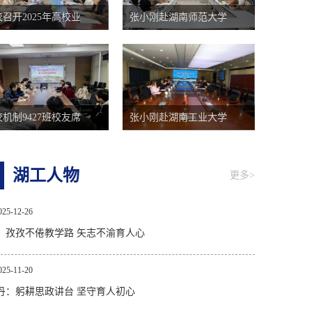
召开2025年高校业
张小刚赴湖南师范大学
机制9427班校友席
张小刚赴湖南工业大学
湖工人物
更多>
025-12-26
：孜孜不倦教学路 矢志不渝育人心
025-11-20
丹：躬耕思政讲台 坚守育人初心