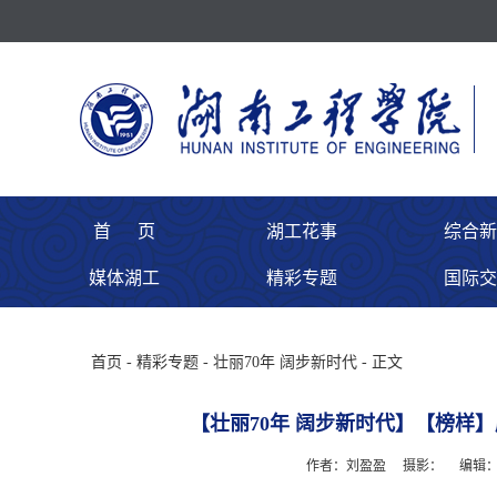
首 页
湖工花事
综合新
媒体湖工
精彩专题
国际交
首页
-
精彩专题
-
壮丽70年 阔步新时代
- 正文
【壮丽70年 阔步新时代】【榜样
作者：刘盈盈
摄影：
编辑