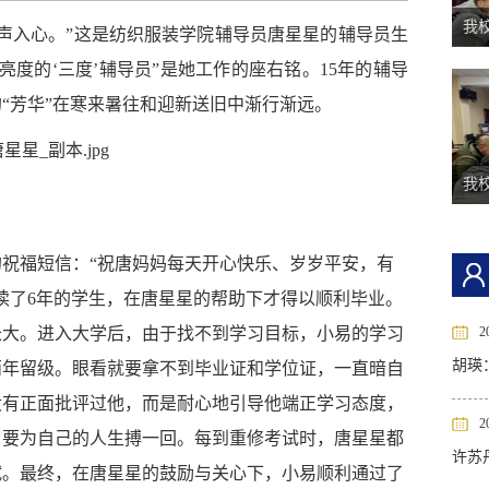
我校
声入心。”这是纺织服装学院辅导员唐星星的辅导员生
度的‘三度’辅导员”是她工作的座右铭。15年的辅导
的“芳华”在寒来暑往和迎新送旧中渐行渐远。
我校
别的祝福短信：“祝唐妈妈每天开心快乐、岁岁平安，有
读了6年的学生，在唐星星的帮助下才得以顺利毕业。
长大。进入大学后，由于找不到学习目标，小易的学习
2
胡瑛
两年留级。眼看就要拿不到毕业证和学位证，一直暗自
没有正面批评过他，而是耐心地引导他端正学习态度，
2
，要为自己的人生搏一回。每到重修考试时，唐星星都
许苏
试。最终，在唐星星的鼓励与关心下，小易顺利通过了