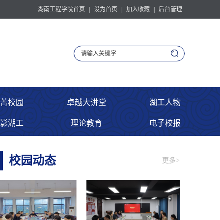
湖南工程学院首页
|
设为首页
|
加入收藏
|
后台管理
菁校园
卓越大讲堂
湖工人物
影湖工
理论教育
电子校报
校园动态
更多>