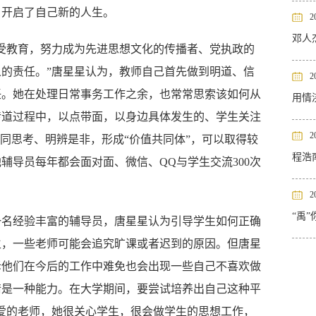
，开启了自己新的人生。
2
邓人
受教育，努力成为先进思想文化的传播者、党执政的
的责任。”唐星星认为，教师自己首先做到明道、信
2
任。她在处理日常事务工作之余，也常常思索该如何从
用情
传道过程中，以点带面，以身边具体发生的、学生关注
之路
2
同思考、明辨是非，形成“价值共同体”，可以取得较
程浩
辅导员每年都会面对面、微信、QQ与学生交流300次
2
“禹
一名经验丰富的辅导员，唐星星认为引导学生如何正确
生，一些老师可能会追究旷课或者迟到的原因。但唐星
诉他们在今后的工作中难免也会出现一些自己不喜欢做
情是一种能力。在大学期间，要尝试培养出自己这种平
爱的老师，她很关心学生，很会做学生的思想工作，