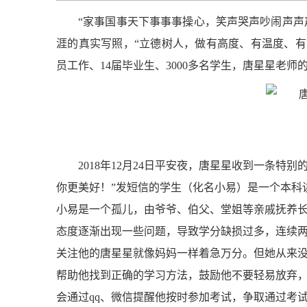
“家事国事天下事事事操心，笑声哭声吵闹声声
涯的真实写照，“立德树人，做有高度、有温度、有亮
员工作、14届毕业生、3000多名学生，唐星星老师
2018年12月24日平安夜，唐星星收到一条特
你更美好！”发短信的学生（化名小易）是一个本科
小易是一个孤儿，由爷爷、伯父、堂姐等亲戚抚养
态度逐渐出现一些问题，导致学分缺损过多，连续
关注他的唐星星就像妈妈一样着急万分。但她从来
帮助他找到正确的学习方法，鼓励他不要轻易放弃
会通过qq、微信提醒他按时参加考试，争取通过考