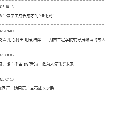
025-10-13
杰：做学生成长成才的“催化剂”
025-09-09
浇灌 用心付出 用爱陪伴——湖南工程学院辅导员黎博的育人
025-08-05
南：锲而不舍“纺”新篇，敢为人先“织”未来
025-07-13
”你同行，她用语言点亮成长之路