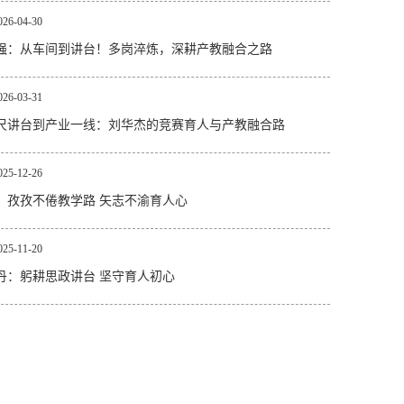
026-04-30
强：从车间到讲台！多岗淬炼，深耕产教融合之路
026-03-31
尺讲台到产业一线：刘华杰的竞赛育人与产教融合路
025-12-26
：孜孜不倦教学路 矢志不渝育人心
025-11-20
丹：躬耕思政讲台 坚守育人初心