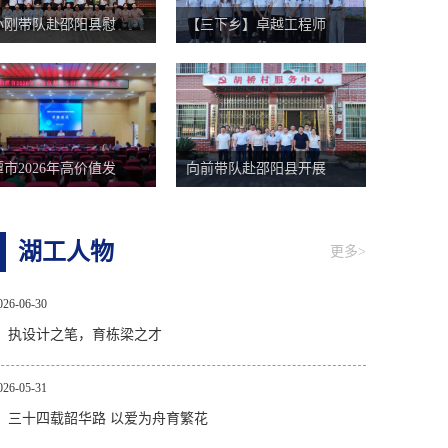
小刚带队赴邵阳县慰
【三下乡】卓越工程师
市2026年高价值发
向前带队赴邵阳县开展
湖工人物
更多>
026-06-30
：执设计之笔，育栋梁之才
026-05-31
：三十四载韶华路 以爱为舟育繁花