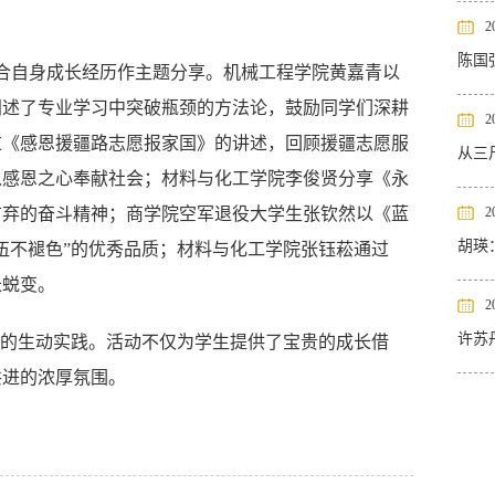
2
陈国
合自身成长经历作主题分享。机械工程学院黄嘉青以
阐述了专业学习中突破瓶颈的方法论，鼓励同学们深耕
2
过《感恩援疆路志愿报家国》的讲述，回顾援疆志愿服
从三
以感恩之心奉献社会；材料与化工学院李俊贤分享《永
言弃的奋斗精神；商学院空军退役大学生张钦然以《蓝
2
胡瑛
伍不褪色”的优秀品质；材料与化工学院张钰菘通过
长蜕变。
2
许苏
动的生动实践。活动不仅为学生提供了宝贵的成长借
共进的浓厚氛围。