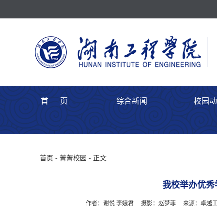
首 页
综合新闻
校园动
首页
-
菁菁校园
- 正文
我校举办优秀
作者：谢悦 李娥君
摄影：赵梦菲
来源：卓越