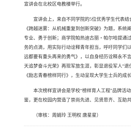
宣讲会在北校区电教楼举行。
宣讲会上，来自不同学院的5位优秀学生代表结
《跨越迷雾：从机械重复到创新突破》为题，系统
专业、勇于创新；商学院帕热迪古丽・帕尔哈提通
务的点滴，用实际行动诠释青年担当，呼吁同学们
远都要有重头再来的勇气》，以自身经历诠释永不
天追梦奋斗光荣》再现军旅生涯，彰显退役军人“退
《励志青春榜样同行》，生动呈现大学生士兵的成
本次榜样宣讲会是学校“榜样育人工程”品牌活
鉴，更在校园内营造了崇尚先进、见贤思齐、互助
（审核：周娟玲 王明权 唐星星）