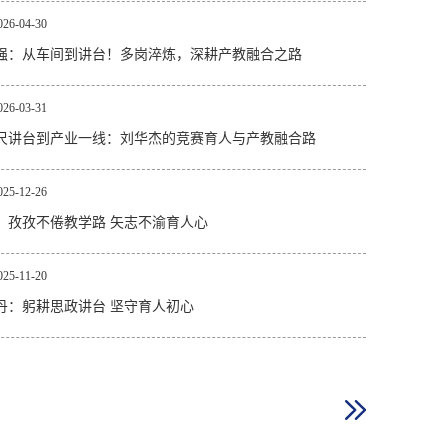
026-04-30
强：从车间到讲台！多岗淬炼，深耕产教融合之路
026-03-31
尺讲台到产业一线：刘华杰的竞赛育人与产教融合路
025-12-26
：孜孜不倦教学路 矢志不渝育人心
025-11-20
丹：躬耕思政讲台 坚守育人初心