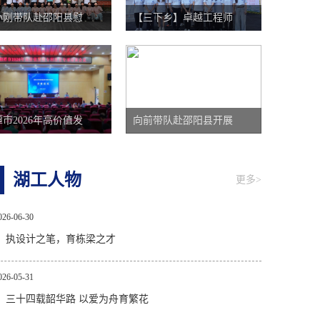
小刚带队赴邵阳县慰
【三下乡】卓越工程师
市2026年高价值发
向前带队赴邵阳县开展
湖工人物
更多>
026-06-30
：执设计之笔，育栋梁之才
026-05-31
：三十四载韶华路 以爱为舟育繁花