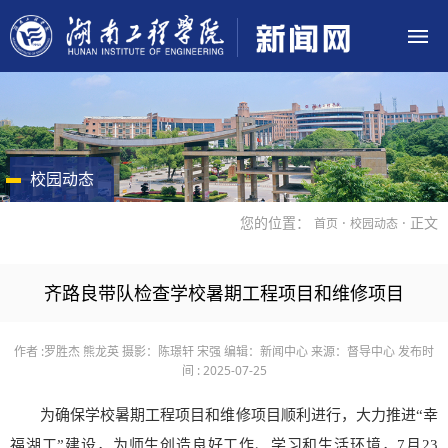
校园动态
您的位置：
·
· 正文
首页
校园动态
齐路良带队检查学校暑期工程项目和维修项目
作者 :罗胜杰 熊龙英
摄影：陈璟轩 宋强
编辑：新闻中心
来源：督导中心
发布时
间 : 2025-07-25
为确保学校暑期工程项目和维修项目顺利进行，大力推进“幸
福湖工”建设，为师生创造良好工作、学习和生活环境，7月23