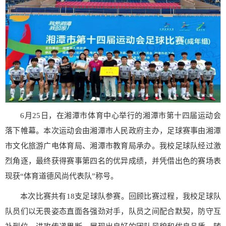
6月25日，在湘潭市体育中心举行的湘潭市第十四届运动会
落下帷幕。本次运动会由湘潭市人民政府主办，足球赛事由湘潭
市文化旅游广电体育局、湘潭市教育局承办。我校足球队经过激
烈角逐，最终获得赛事第四名的优异成绩，并凭借出色的赛场表
现获“体育道德风尚代表队”称号。
本次比赛共有18支足球队参赛。回顾比赛过程，我校足球队
队员们以无畏姿态直面各强劲对手，队员之间配合默契，防守互