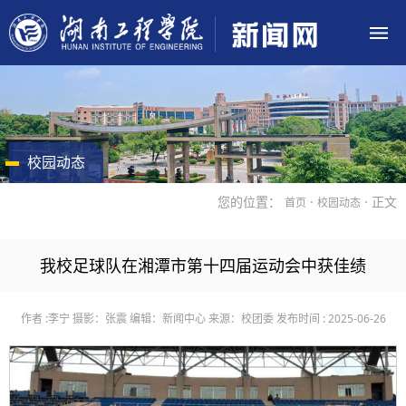
校园动态
您的位置：
·
· 正文
首页
校园动态
我校足球队在湘潭市第十四届运动会中获佳绩
作者 :李宁
摄影：张震
编辑：新闻中心
来源：校团委
发布时间 : 2025-06-26