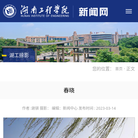
湖工掠影
您的位置：
· 正文
首页
春晓
作者 :谢骐
摄影：
编辑：新闻中心
发布时间 : 2023-03-14